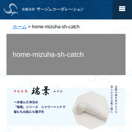
ホーム
> home-mizuha-sh-catch
home-mizuha-sh-catch